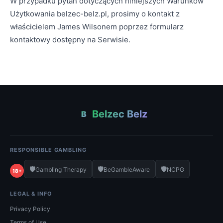
W przypadku pytań dotyczących niniejszych Warunków
Użytkowania belzec-belz.pl, prosimy o kontakt z
właścicielem James Wilsonem poprzez formularz
kontaktowy dostępny na Serwisie.
Belzec Belz
B
RESPONSIBLE GAMBLING
🛡️
🛡️
🛡️
Gambling Therapy
BeGambleAware
NCPG
18+
LEGAL & INFO
Privacy Policy
Terms of Use