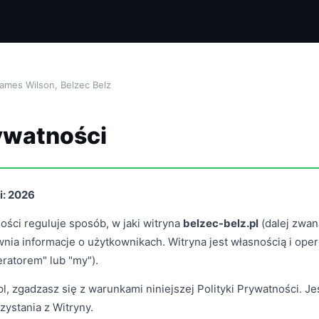
ames Wilson, Belzec Belz
ywatności
i: 2026
ości reguluje sposób, w jaki witryna
belzec-belz.pl
(dalej zwana
awnia informacje o użytkownikach. Witryna jest własnością i op
ratorem" lub "my").
, zgadzasz się z warunkami niniejszej Polityki Prywatności. Jeś
zystania z Witryny.