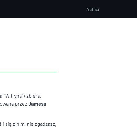
Author
 "Witryną") zbiera,
erowana przez
Jamesa
li się z nimi nie zgadzasz,