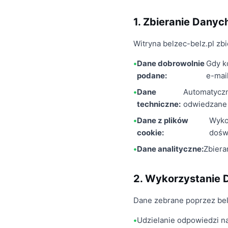
1. Zbieranie Dany
Witryna belzec-belz.pl zb
Dane dobrowolnie
Gdy k
podane:
e-mail
Dane
Automatyczni
techniczne:
odwiedzane 
Dane z plików
Wyko
cookie:
dośw
Dane analityczne:
Zbiera
2. Wykorzystanie 
Dane zebrane poprzez bel
Udzielanie odpowiedzi n