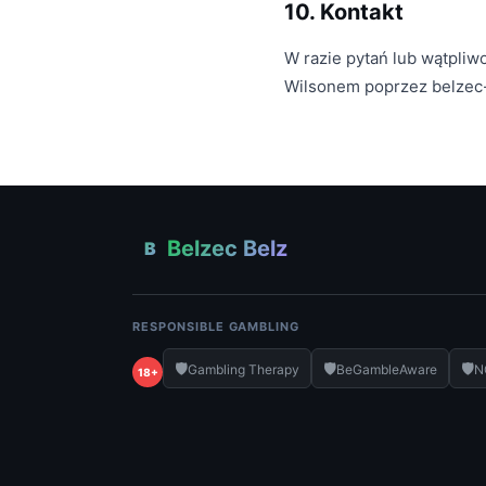
10. Kontakt
W razie pytań lub wątpliw
Wilsonem poprzez belzec-
Belzec Belz
B
RESPONSIBLE GAMBLING
🛡️
🛡️
🛡️
Gambling Therapy
BeGambleAware
N
18+