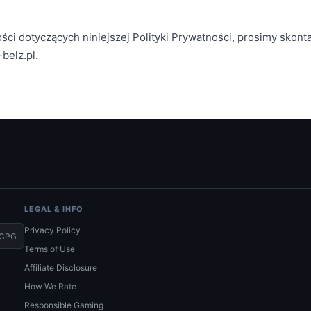
ości dotyczących niniejszej Polityki Prywatności, prosimy sko
belz.pl.
LEGAL & INFO
Privacy Policy
CPG
Terms of Use
Affiliate Disclosure
How We Rate
Responsible Gaming