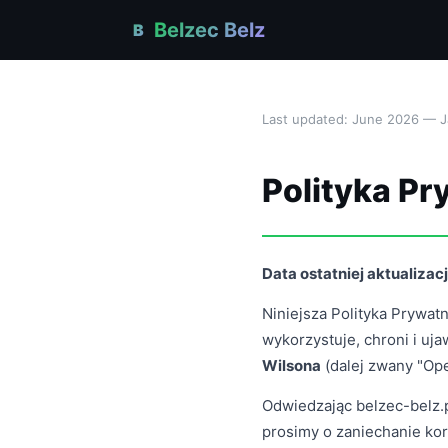
Belzec Belz
B
Last updated: June 2026 — J
Polityka Pr
Data ostatniej aktualizacj
Niniejsza Polityka Prywatn
wykorzystuje, chroni i uj
Wilsona
(dalej zwany "Ope
Odwiedzając belzec-belz.pl
prosimy o zaniechanie kor