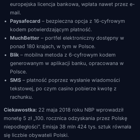
europejska licencja bankowa, wpłata nawet przez e-
mail.
Paysafecard
– bezpieczna opcja z 16-cyfrowym
kodem potwierdzającym płatność.
MuchBetter
– portfel elektroniczny dostępny w
ponad 180 krajach, w tym w Polsce.
Blik
– mobilna metoda z 6-cyfrowym kodem
generowanym w aplikacji banku, opracowana w
Polsce.
SMS
– płatność poprzez wysłanie wiadomości
tekstowej, po czym casino pobierze kwotę z
rachunku.
Ciekawostka:
22 maja 2018 roku NBP wprowadził
monetę 5 zł „100. rocznica odzyskania przez Polskę
niepodległości". Emisja 38 mln 424 tys. sztuk równała
się liczbie obywateli Polski.