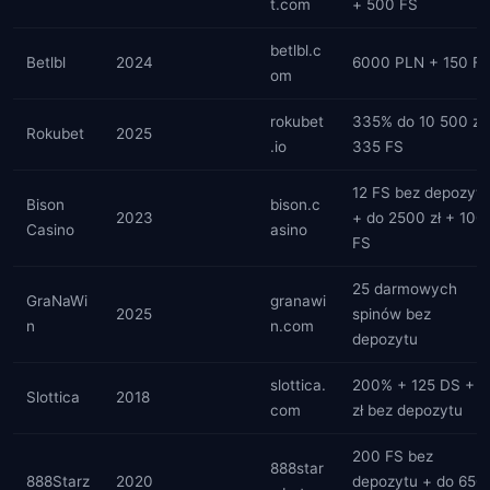
t.com
+ 500 FS
betlbl.c
Betlbl
2024
6000 PLN + 150 F
om
rokubet
335% do 10 500 zł 
Rokubet
2025
.io
335 FS
12 FS bez depozytu
Bison
bison.c
2023
+ do 2500 zł + 100
Casino
asino
FS
25 darmowych
GraNaWi
granawi
2025
spinów bez
n
n.com
depozytu
slottica.
200% + 125 DS + 2
Slottica
2018
com
zł bez depozytu
200 FS bez
888star
888Starz
2020
depozytu + do 650