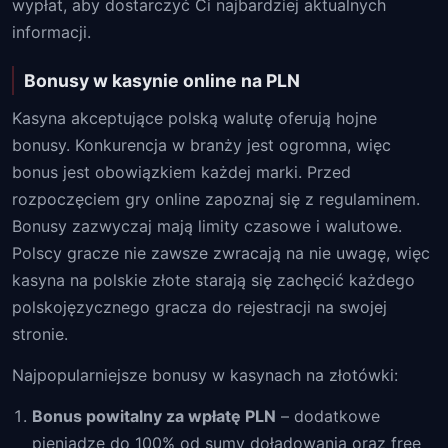
wypłat, aby dostarczyć Ci najbardziej aktualnych
informacji.
Bonusy w kasynie online na PLN
Kasyna akceptujące polską walutę oferują hojne
bonusy. Konkurencja w branży jest ogromna, więc
bonus jest obowiązkiem każdej marki. Przed
rozpoczęciem gry online zapoznaj się z regulaminem.
Bonusy zazwyczaj mają limity czasowe i walutowe.
Polscy gracze nie zawsze zwracają na nie uwagę, więc
kasyna na polskie złote starają się zachęcić każdego
polskojęzycznego gracza do rejestracji na swojej
stronie.
Najpopularniejsze bonusy w kasynach na złotówki:
Bonus powitalny za wpłatę PLN
– dodatkowe
pieniądze do 100% od sumy doładowania oraz free