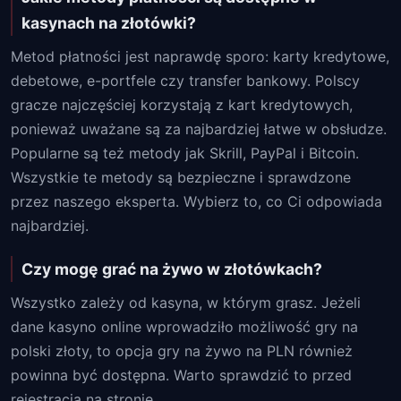
kasynach na złotówki?
Metod płatności jest naprawdę sporo: karty kredytowe,
debetowe, e-portfele czy transfer bankowy. Polscy
gracze najczęściej korzystają z kart kredytowych,
ponieważ uważane są za najbardziej łatwe w obsłudze.
Popularne są też metody jak Skrill, PayPal i Bitcoin.
Wszystkie te metody są bezpieczne i sprawdzone
przez naszego eksperta. Wybierz to, co Ci odpowiada
najbardziej.
Czy mogę grać na żywo w złotówkach?
Wszystko zależy od kasyna, w którym grasz. Jeżeli
dane kasyno online wprowadziło możliwość gry na
polski złoty, to opcja gry na żywo na PLN również
powinna być dostępna. Warto sprawdzić to przed
rejestracją na stronie.