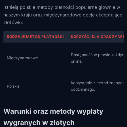
Istnieją polskie metody płatności popularne głównie w
naszym kraju oraz międzynarodowe opcje akceptujące
złotówki:
RODZAJE METOD PŁATNOŚCI
KORZYŚCI DLA GRACZY W 
Dostępność w prawie każdym 
Międzynarodowe
online.
Korzystanie z metod znanych 
Polskie
codziennego.
Warunki oraz metody wypłaty
wygranych w złotych