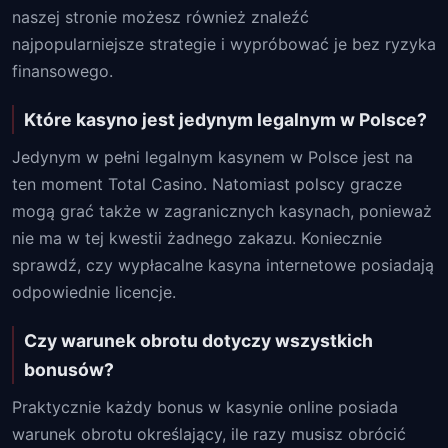
naszej stronie możesz również znaleźć
najpopularniejsze strategie i wypróbować je bez ryzyka
finansowego.
Które kasyno jest jedynym legalnym w Polsce?
Jedynym w pełni legalnym kasynem w Polsce jest na
ten moment Total Casino. Natomiast polscy gracze
mogą grać także w zagranicznych kasynach, ponieważ
nie ma w tej kwestii żadnego zakazu. Koniecznie
sprawdź, czy wypłacalne kasyna internetowe posiadają
odpowiednie licencje.
Czy warunek obrotu dotyczy wszystkich
bonusów?
Praktycznie każdy bonus w kasynie online posiada
warunek obrotu określający, ile razy musisz obrócić