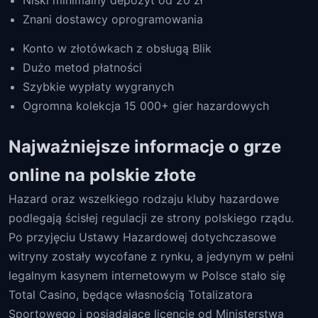
Niski minimalny depozyt od 20 zł
Znani dostawcy oprogramowania
Konto w złotówkach z obsługą Blik
Dużo metod płatności
Szybkie wypłaty wygranych
Ogromna kolekcja 15 000+ gier hazardowych
Najważniejsze informacje o grze
online na polskie złote
Hazard oraz wszelkiego rodzaju kluby hazardowe
podlegają ścisłej regulacji ze strony polskiego rządu.
Po przyjęciu Ustawy Hazardowej dotychczasowe
witryny zostały wycofane z rynku, a jedynym w pełni
legalnym kasynem internetowym w Polsce stało się
Total Casino, będące własnością Totalizatora
Sportowego i posiadające licencję od Ministerstwa