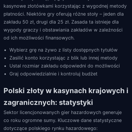
kasynowe złotówkami korzystając z wygodnej metody
płatności. Niektóre gry oferują różne stoły – jeden dla
zakładu 50 zł, drugi dla 25 zł. Zasada ta istnieje dla
wygody graczy i obstawiania zakładów w zależności
od ich możliwości finansowych.
Wybierz grę na żywo z listy dostępnych tytułów
Zasilić konto korzystając z blik lub innej metody
Ustal rozmiar zakładu odpowiedni do możliwości
Graj odpowiedzialnie i kontroluj budżet
Polski złoty w kasynach krajowych i
zagranicznych: statystyki
Sektor licencjonowanych gier hazardowych generuje
co roku ogromne sumy. Kluczowe dane statystyczne
dotyczące polskiego rynku hazardowego: