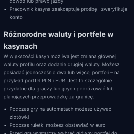
dowód lub prawo jazdy
Pracownik kasyna zaakceptuje prośbę i zweryfikuje
konto
Różnorodne waluty i portfele w
kasynach
W większości kasyn możliwa jest zmiana głównej
waluty profilu oraz dodanie drugiej waluty. Możesz
posiadać jednocześnie dwa lub więcej portfeli – na
przykład portfel PLN i EUR. Jest to szczególnie
przydatne dla graczy lubiących podróżować lub
planujących przeprowadzkę za granicę.
Podczas gry na automatach możesz używać
złotówki
Podczas ruletki możesz obstawiać w euro
Przed grą wystarczy wybrać główny portfel do