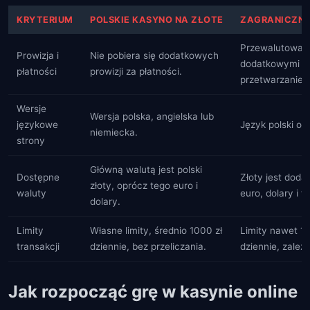
KRYTERIUM
POLSKIE KASYNO NA ZŁOTE
ZAGRANICZNE 
Przewalutowani
Prowizja i
Nie pobiera się dodatkowych
dodatkowymi pr
płatności
prowizji za płatności.
przetwarzaniem
Wersje
Wersja polska, angielska lub
językowe
Język polski or
niemiecka.
strony
Główną walutą jest polski
Dostępne
Złoty jest doda
złoty, oprócz tego euro i
waluty
euro, dolary i f
dolary.
Limity
Własne limity, średnio 1000 zł
Limity nawet 10
transakcji
dziennie, bez przeliczania.
dziennie, zależ
Jak rozpocząć grę w kasynie online